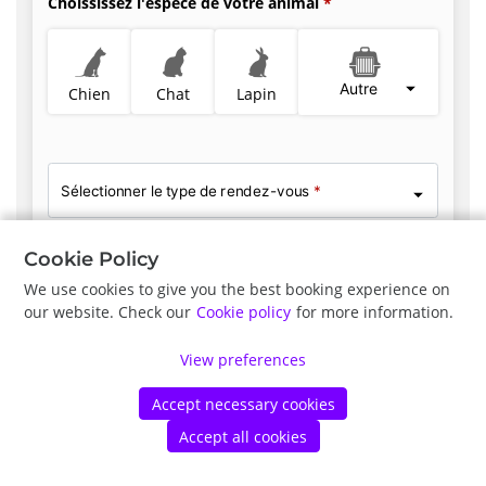
Choississez l'espèce de votre animal
Autre
Chien
Chat
Lapin
Sélectionner le type de rendez-vous
*
Cookie Policy
We use cookies to give you the best booking experience on
Précédent
Suite
our website. Check our
Cookie policy
for more information.
View preferences
©
Vetstoria
2026
|
Politique de confidentialité
|
Mentions légales
d'utilisation des cookies
Accept necessary cookies
Accept all cookies