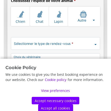
Choississez l'espèce de votre animal
Autre
Chien
Chat
Lapin
Sélectionner le type de rendez-vous
*
Choix du vétérinaire
Pas de préférence
Cookie Policy
We use cookies to give you the best booking experience on
our website. Check our
Cookie policy
for more information.
Précédent
Suite
View preferences
Accept necessary cookies
©
Vetstoria
2026
|
Politique de confidentialité
|
Mentions légales
d'utilisation des cookies
Accept all cookies