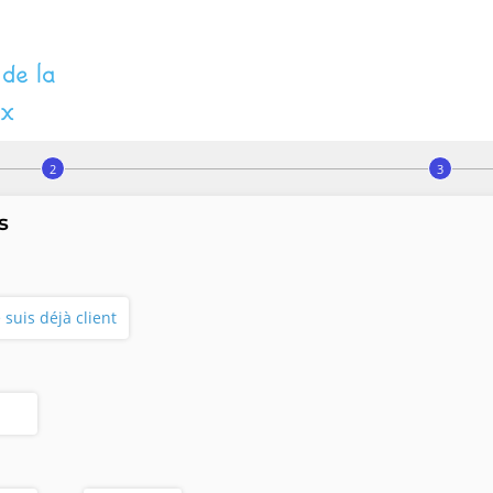
s
e suis déjà client