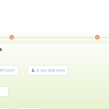
s
0240722257
Je suis déjà client