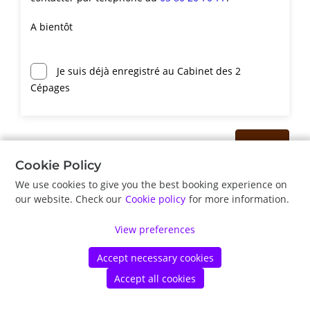
A bientôt
Je suis déjà enregistré au Cabinet des 2
Cépages
Suite
Cookie Policy
We use cookies to give you the best booking experience on
©
Vetstoria
2026
|
Politique de confidentialité
|
Mentions légales
our website. Check our
Cookie policy
for more information.
d'utilisation des cookies
View preferences
Accept necessary cookies
Accept all cookies